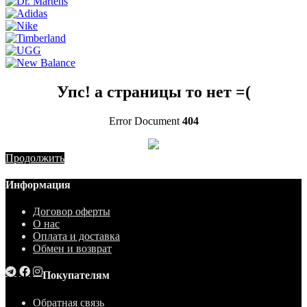
Упс! а страницы то нет =(
Error Document
404
Продолжить
Информация
Договор оферты
О нас
Оплата и доставка
Обмен и возврат
Покупателям
Обратная связь