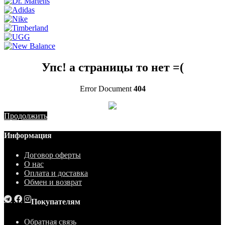
Упс! а страницы то нет =(
Error Document
404
Продолжить
Информация
Договор оферты
О нас
Оплата и доставка
Обмен и возврат
Покупателям
Обратная связь