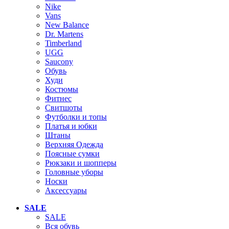
Nike
Vans
New Balance
Dr. Martens
Timberland
UGG
Saucony
Обувь
Худи
Костюмы
Фитнес
Свитшоты
Футболки и топы
Платья и юбки
Штаны
Верхняя Одежда
Поясные сумки
Рюкзаки и шопперы
Головные уборы
Носки
Аксессуары
SALE
SALE
Вся обувь